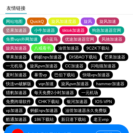
友情链接
网站地图
QuickQ
旋风加速度器
旋风
旋风加速
坚果加速器
小牛加速器
tiktok加速器
狗急加速器官网
免费vqn外网加速
小蓝鸟
优途加速器官网
风驰加速器
旋风加速器
八戒看书
油管加速器
9CZK下载站
苹果加速器
蚂蚁npv加速器
DISBAO下载站
芒果加速器
一元机场
旋风pvn加速器
CC加速器
闪电猫加速器
夏时加速器
暴雪vp
巴伯下载站
快喵vpv加速器
快连vn破解版
vqn加速
旋风pvn加速器
hammer加速器
猎豹加速器
每天免费2小时加速器
一元机场
免费跨墙软件
CHK下载站
银河加速器
IOS-VPN
vp加速器
蚂蚁npv加速器
油管加速器永久免费版
酷通加速器
186下载站
新日港下载站
老王vnp
俺来买下载站
银河加速器