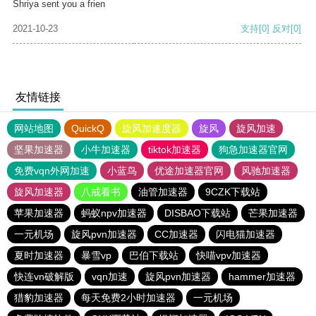
Shriya sent you a frien
2021-10-23
支持
[0]
反对
[0]
友情链接
网站地图
QuickQ
旋风加速度器
旋风
旋风加速
坚果加速器
小牛加速器
tiktok加速器
狗急加速器官网
免费vqn外网加速
小蓝鸟
优途加速器官网
风驰加速器
旋风加速器
八戒看书
油管加速器
9CZK下载站
苹果加速器
蚂蚁npv加速器
DISBAO下载站
芒果加速器
一元机场
旋风pvn加速器
CC加速器
闪电猫加速器
夏时加速器
暴雪vp
巴伯下载站
快喵vpv加速器
快连vn破解版
vqn加速
旋风pvn加速器
hammer加速器
猎豹加速器
每天免费2小时加速器
一元机场