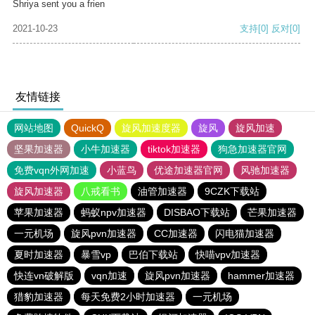
Shriya sent you a frien
2021-10-23
支持
[0]
反对
[0]
友情链接
网站地图
QuickQ
旋风加速度器
旋风
旋风加速
坚果加速器
小牛加速器
tiktok加速器
狗急加速器官网
免费vqn外网加速
小蓝鸟
优途加速器官网
风驰加速器
旋风加速器
八戒看书
油管加速器
9CZK下载站
苹果加速器
蚂蚁npv加速器
DISBAO下载站
芒果加速器
一元机场
旋风pvn加速器
CC加速器
闪电猫加速器
夏时加速器
暴雪vp
巴伯下载站
快喵vpv加速器
快连vn破解版
vqn加速
旋风pvn加速器
hammer加速器
猎豹加速器
每天免费2小时加速器
一元机场