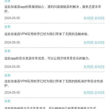
游客
这款加速器app的客服很贴心，遇到问题都能及时解决，服务态度非常
好。
2024-05-05
支持
[0]
反对
[0]
游客
这款加速器VPM应用程序已经为我们带来了无限的流畅体验。
2024-05-05
支持
[0]
反对
[0]
游客
这款app的音乐资源非常优质，可以让我尽情享受音乐的魅力。
2024-05-05
支持
[0]
反对
[0]
游客
这款加速器VPM应用程序已经为我们带来了无限的隐私保护和安全性保
护。
2024-05-05
支持
[0]
反对
[0]
游客
这款软件的学习方式非常灵活，可以根据自己的需求选择学习方式。