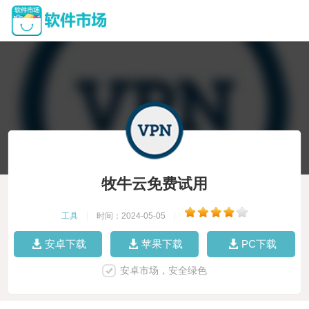
牧牛云免费试用
工具
|
时间：2024-05-05
|
安卓下载
苹果下载
PC下载
安卓市场，安全绿色