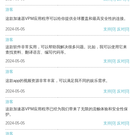
游客
这款加速器VPM应用程序可以给你提供全球覆盖和最高安全性的连接。
2024-05-05
支持
[0]
反对
[0]
游客
这款软件非常实用，可以帮助我解决很多问题。比如，我可以使用它来
查找资料、翻译语言、编写代码等。
2024-05-05
支持
[0]
反对
[0]
游客
这款app的视频资源非常丰富，可以满足我不同的娱乐需求。
2024-05-05
支持
[0]
反对
[0]
游客
这款加速器VPM应用程序已经为我们带来了无限的流畅体验和安全性保
护。
2024-05-05
支持
[0]
反对
[0]
游客