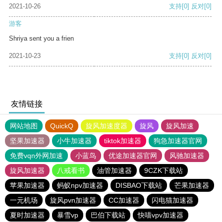
2021-10-26
支持
[0]
反对
[0]
游客
Shriya sent you a frien
2021-10-23
支持
[0]
反对
[0]
友情链接
网站地图
QuickQ
旋风加速度器
旋风
旋风加速
坚果加速器
小牛加速器
tiktok加速器
狗急加速器官网
免费vqn外网加速
小蓝鸟
优途加速器官网
风驰加速器
旋风加速器
八戒看书
油管加速器
9CZK下载站
苹果加速器
蚂蚁npv加速器
DISBAO下载站
芒果加速器
一元机场
旋风pvn加速器
CC加速器
闪电猫加速器
夏时加速器
暴雪vp
巴伯下载站
快喵vpv加速器