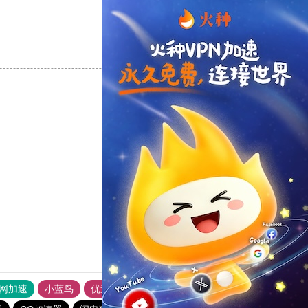
支持
[0]
反对
[0]
支持
[0]
反对
[0]
支持
[0]
反对
[0]
外网加速
小蓝鸟
优途加速器官网
风驰加速器
旋风加速器